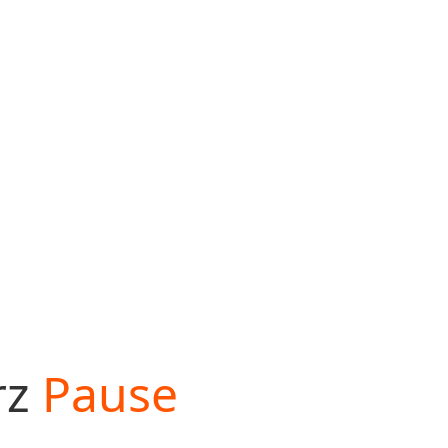
rz
Pause