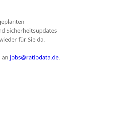
geplanten
d Sicherheitsupdates
wieder für Sie da.
e an
jobs@ratiodata.de
.