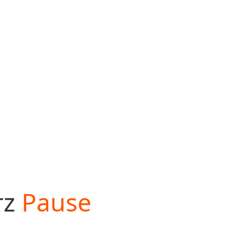
rz
Pause