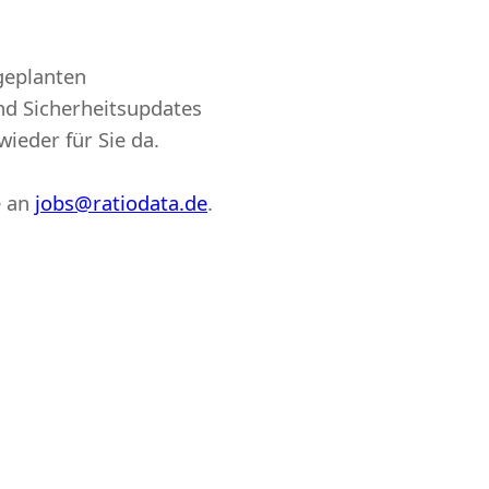
geplanten
d Sicherheitsupdates
wieder für Sie da.
e an
jobs@ratiodata.de
.