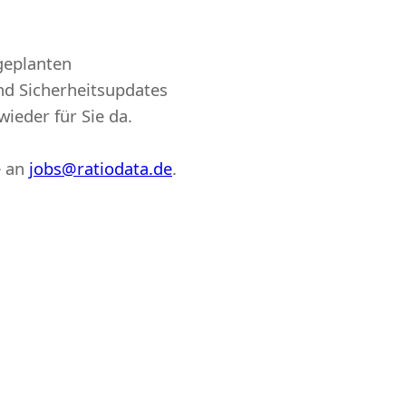
geplanten
d Sicherheitsupdates
wieder für Sie da.
e an
jobs@ratiodata.de
.