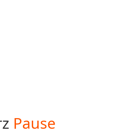
rz
Pause